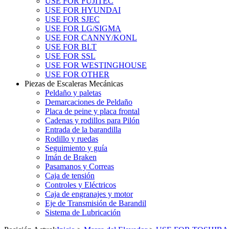
USE FOR FUJITEC
USE FOR HYUNDAI
USE FOR SJEC
USE FOR LG/SIGMA
USE FOR CANNY/KONL
USE FOR BLT
USE FOR SSL
USE FOR WESTINGHOUSE
USE FOR OTHER
Piezas de Escaleras Mecánicas
Peldaño y paletas
Demarcaciones de Peldaño
Placa de peine y placa frontal
Cadenas y rodillos para Pilón
Entrada de la barandilla
Rodillo y ruedas
Seguimiento y guía
Imán de Braken
Pasamanos y Correas
Caja de tensión
Controles y Eléctricos
Caja de engranajes y motor
Eje de Transmisión de Barandil
Sistema de Lubricación