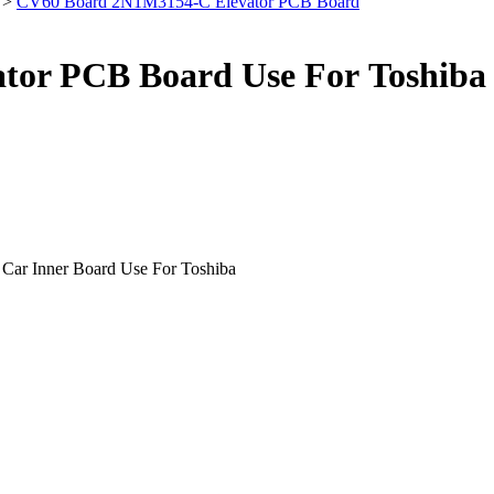
>
CV60 Board 2N1M3154-C Elevator PCB Board
tor PCB Board Use For Toshiba
ar Inner Board Use For Toshiba