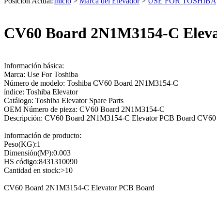
Posición Actual:
Inicio
>
Marca del Elevador
>
USE FOR TOSHIBA
CV60 Board 2N1M3154-C Eleva
Información básica:
Marca: Use For Toshiba
Número de modelo: Toshiba CV60 Board 2N1M3154-C
índice: Toshiba Elevator
Catálogo: Toshiba Elevator Spare Parts
OEM Número de pieza: CV60 Board 2N1M3154-C
Descripción: CV60 Board 2N1M3154-C Elevator PCB Board CV60 C
Información de producto:
Peso(KG):1
Dimensión(M³):0.003
HS código:8431310090
Cantidad en stock:>10
CV60 Board 2N1M3154-C Elevator PCB Board