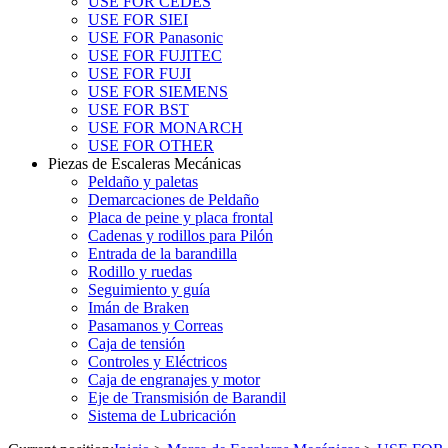
USE FOR CEDES
USE FOR SIEI
USE FOR Panasonic
USE FOR FUJITEC
USE FOR FUJI
USE FOR SIEMENS
USE FOR BST
USE FOR MONARCH
USE FOR OTHER
Piezas de Escaleras Mecánicas
Peldaño y paletas
Demarcaciones de Peldaño
Placa de peine y placa frontal
Cadenas y rodillos para Pilón
Entrada de la barandilla
Rodillo y ruedas
Seguimiento y guía
Imán de Braken
Pasamanos y Correas
Caja de tensión
Controles y Eléctricos
Caja de engranajes y motor
Eje de Transmisión de Barandil
Sistema de Lubricación