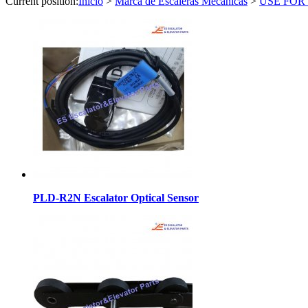
Current position:
Inicio
>
Marca de Escaleras Mecánicas
>
USE FOR
PLD-R2N Escalator Optical Sensor